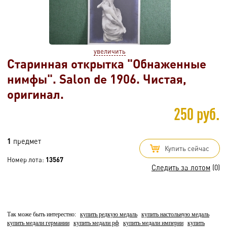
увеличить
Старинная открытка "Обнаженные
нимфы". Salon de 1906. Чистая,
оригинал.
250 руб.
1
предмет
Купить сейчас
Номер лота:
13567
Следить за лотом
(0)
Так може быть интерестно:
купить редкую медаль
купить настольную медаль
купить медали германии
купить медали рф
купить медали империи
купить