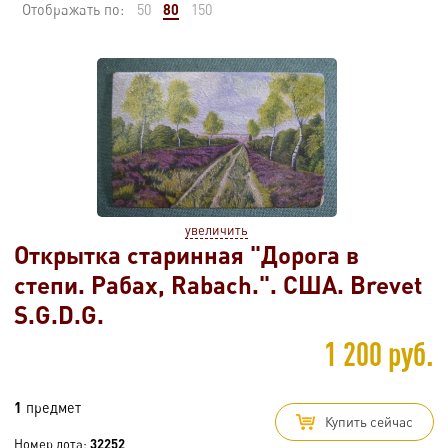
80
Отображать по:
50
150
увеличить
Открытка старинная "Дорога в
степи. Рабах, Rabach.". США. Brevet
S.G.D.G.
1 200 руб.
1
предмет
Купить сейчас
Номер лота:
32252