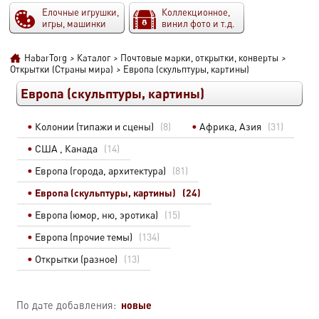
Елочные игрушки,
Коллекционное,
игры, машинки
винил фото и т.д.
HabarTorg
>
Каталог
>
Почтовые марки, открытки, конверты
>
Открытки (Страны мира)
>
Европа (скульптуры, картины)
Европа (скульптуры, картины)
Колонии (типажи и сцены)
(8)
Африка, Азия
(31)
США , Канада
(14)
Европа (города, архитектура)
(81)
Европа (скульптуры, картины)
(24)
Европа (юмор, ню, эротика)
(15)
Европа (прочие темы)
(134)
Открытки (разное)
(13)
новые
По дате добавления: