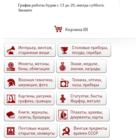
График работы будни с 13 до 20, иногда суббота.
Звоните
Корзина
(0)
Интерьер, винтаж,
Столовые приборы,
старинные вещи
посуда, серебро
Монеты, жетоны,
Знаки, медали,
боны, облигации
значки, награды
Военная тематика,
Техника, оптика,
амуниция, фото
часы, приборы
Картины, рисунки,
Статуэтки, бюсты.
графика, гравюры
Фарфор, металл
Книги, журналы,
Плакаты, архивы,
газеты, брошюры
документы, карты
Почтовые марки,
Винтаж предметы
открытки, конверты
времен СССР