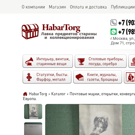
О компании
Магазин
Оплата и доставка
Публикации
+7 (90
+7 (98
г.Москва, ул
Дом 71, стро
Интерьер, винтаж,
Столовые приборы,
старинные вещи
посуда, серебро
Статуэтки, бюсты.
Книги, журналы,
Фарфор, металл
газеты, брошюры
HabarTorg
>
Каталог
>
Почтовые марки, открытки, конверт
Европа.