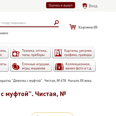
Оценка и выкуп
Вход
Корзина
(0)
воните
ика,
Техника, оптика,
Картины, рисунки,
то
часы, приборы
графика, гравюры
меты
Елочные игрушки,
Коллекционное,
игры, машинки
винил фото и т.д.
крытка "Девочка с муфтой". Чистая, № 678. Начало XX века.
с муфтой". Чистая, №