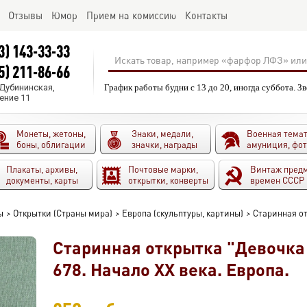
Отзывы
Юмор
Прием на комиссию
Контакты
3) 143-33-33
5) 211-86-66
.Дубининская,
График работы будни с 13 до 20, иногда суббота. З
ение 11
Монеты, жетоны,
Знаки, медали,
Военная темат
боны, облигации
значки, награды
амуниция, фо
Плакаты, архивы,
Почтовые марки,
Винтаж пред
документы, карты
открытки, конверты
времен СССР
ы
>
Открытки (Страны мира)
>
Европа (скульптуры, картины)
>
Старинная от
Старинная открытка "Девочка 
678. Начало XX века. Европа.