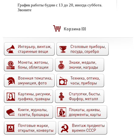
График работы будни с 13 до 20, иногда суббота.
Звоните
Корзина
(0)
Интерьер, винтаж,
Столовые приборы,
старинные вещи
посуда, серебро
Монеты, жетоны,
Знаки, медали,
боны, облигации
значки, награды
Военная тематика,
Техника, оптика,
амуниция, фото
часы, приборы
Картины, рисунки,
Статуэтки, бюсты.
графика, гравюры
Фарфор, металл
Книги, журналы,
Плакаты, архивы,
газеты, брошюры
документы, карты
Почтовые марки,
Винтаж предметы
открытки, конверты
времен СССР