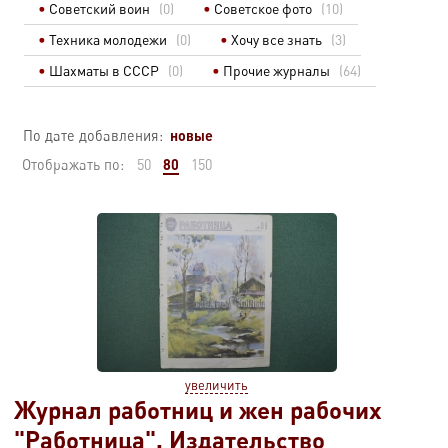
Советский воин
(0)
Советское фото
(10)
Техника молодежи
(0)
Хочу все знать
(3)
Шахматы в СССР
(0)
Прочие журналы
(64)
новые
По дате добавления:
80
Отображать по:
50
150
увеличить
Журнал работниц и жен рабочих
"Работница". Издательство