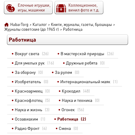
Елочные игрушки,
Коллекционное,
игры, машинки
винил фото и т.д.
HabarTorg
>
Каталог
>
Книги, журналы, газеты, брошюры
>
Журналы советские (до 1965 г)
>
Работница
Работница
Вокруг света
(26)
В мастерской природы
(26)
Для умелых рук
(16)
Дружные ребята
(0)
За оборону
(0)
За рулем
(0)
Изобретатель
(0)
Интернациональный маяк
(1)
Красноармеец
(0)
Крокодил
(48)
Краснофлотец
(5)
Наука и техника
(0)
Наука и жизнь
(3)
Огонек
(56)
Осоавиахим
(1)
Работница
(2)
Радио Фронт
(4)
Смена
(0)