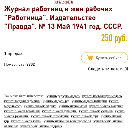
увеличить
Журнал работниц и жен рабочих
"Работница". Издательство
"Правда". № 13 Май 1941 год. СССР.
250 руб.
1
предмет
Купить сейчас
Номер лота:
7702
Следить за лотом
(0)
Так може быть интерестно:
купить редкую медаль
купить настольную медаль
купить медали германии
купить медали рф
купить медали империи
купить
медаль ссср
купить значок африка
купить значок азия
купить значок америка
купить значок германия
купить значок франция
купить значок украина
купить
значок румыния
купить значок югославич
купить значок фрг
купить значок
гдр
купить значок китай
купить значок по теме торговля
купить знак, значок
отличник
купить знак, значок ударник