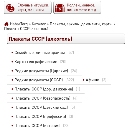
Елочные игрушки,
Коллекционное,
игры, машинки
винил фото и т.д.
HabarTorg
>
Каталог
>
Плакаты, архивы, документы, карты
>
Плакаты СССР (алкоголь)
Плакаты СССР (алкоголь)
Семейные, личные архивы
(57)
Карты географические
(20)
Редкие документы (Царские)
(26)
Редкие документы (СССР)
(322)
Афиши
(3)
Плакаты СССР (дор. движение)
(1)
Плакаты СССР (безопасность)
(4)
Плакаты СССР (детский сад)
(5)
Плакаты СССР (профессии)
(3)
Плакаты СССР (история)
(23)