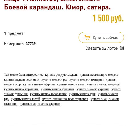
Боевой карандаш. Юмор, сатира.
1 500 руб.
1
предмет
Купить сейчас
Номер лота:
37739
Следить за лотом
(0)
Так може быть интерестно:
купить редкую медаль
купить настольную медаль
купить медали германии
купить медали рф
купить медали империи
купить
медаль ссср
купить значок африка
купить значок азия
купить значок америка
купить значок германия
купить значок франция
купить значок украина
купить
значок румыния
купить значок югославич
купить значок фрг
купить значок
гдр
купить значок китай
купить значок по теме торговля
купить знак, значок
отличник
купить знак, значок ударник