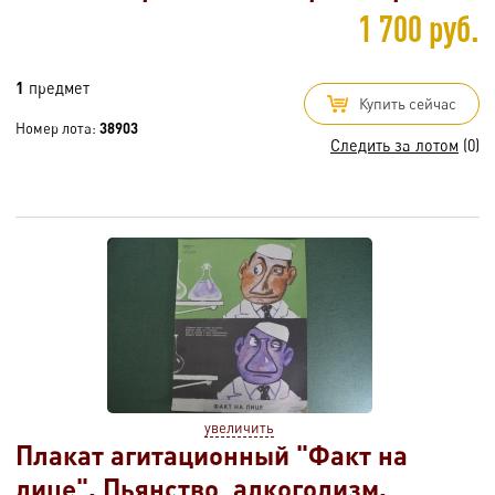
1 700 руб.
1
предмет
Купить сейчас
Номер лота:
38903
Следить за лотом
(0)
увеличить
Плакат агитационный "Факт на
лице". Пьянство, алкоголизм.