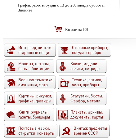
График работы будни с 13 до 20, иногда суббота.
Звоните
Корзина
(0)
Интерьер, винтаж,
Столовые приборы,
старинные вещи
посуда, серебро
Монеты, жетоны,
Знаки, медали,
боны, облигации
значки, награды
Военная тематика,
Техника, оптика,
амуниция, фото
часы, приборы
Картины, рисунки,
Статуэтки, бюсты.
графика, гравюры
Фарфор, металл
Книги, журналы,
Плакаты, архивы,
газеты, брошюры
документы, карты
Почтовые марки,
Винтаж предметы
открытки, конверты
времен СССР