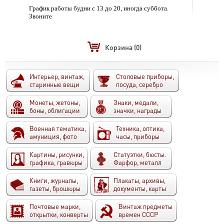
График работы будни с 13 до 20, иногда суббота.
Звоните
Корзина
(0)
Интерьер, винтаж,
Столовые приборы,
старинные вещи
посуда, серебро
Монеты, жетоны,
Знаки, медали,
боны, облигации
значки, награды
Военная тематика,
Техника, оптика,
амуниция, фото
часы, приборы
Картины, рисунки,
Статуэтки, бюсты.
графика, гравюры
Фарфор, металл
Книги, журналы,
Плакаты, архивы,
газеты, брошюры
документы, карты
Почтовые марки,
Винтаж предметы
открытки, конверты
времен СССР