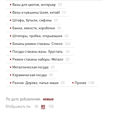
Вазы для цветов, интерьер
(2)
Вазы и кувшины (азия, китай)
(1)
Штофы, бутыли, сифоны
(2)
Банки, емкости, коробочки
(3)
Штопоры, пробки, открывашки
(2)
Бокалы рюмки стаканы. Стекло
(26)
Посуда стаканы вазы. Хрусталь.
(4)
Рюмки стаканы наборы. Металл
(2)
Металлическая посуда
(2)
Керамическая посуда
(5)
Разное. Дерево, папье-маше
(3)
Прочее
(18)
новые
По дате добавления:
80
Отображать по:
50
150