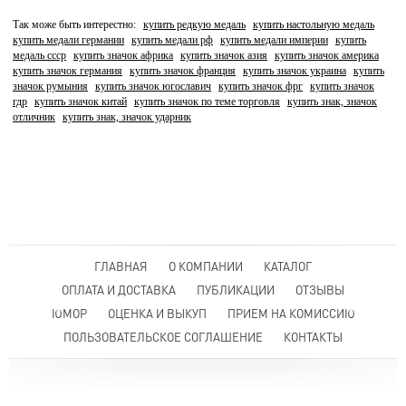
Так може быть интерестно:
купить редкую медаль
купить настольную медаль
купить медали германии
купить медали рф
купить медали империи
купить
медаль ссср
купить значок африка
купить значок азия
купить значок америка
купить значок германия
купить значок франция
купить значок украина
купить
значок румыния
купить значок югославич
купить значок фрг
купить значок
гдр
купить значок китай
купить значок по теме торговля
купить знак, значок
отличник
купить знак, значок ударник
ГЛАВНАЯ
О КОМПАНИИ
КАТАЛОГ
ОПЛАТА И ДОСТАВКА
ПУБЛИКАЦИИ
ОТЗЫВЫ
ЮМОР
ОЦЕНКА И ВЫКУП
ПРИЕМ НА КОМИССИЮ
ПОЛЬЗОВАТЕЛЬСКОЕ СОГЛАШЕНИЕ
КОНТАКТЫ
Все права защищены