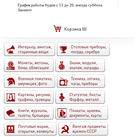
График работы будни с 13 до 20, иногда суббота.
Звоните
Корзина
(0)
Интерьер, винтаж,
Столовые приборы,
старинные вещи
посуда, серебро
Монеты, жетоны,
Знаки, медали,
боны, облигации
значки, награды
Военная тематика,
Техника, оптика,
амуниция, фото
часы, приборы
Картины, рисунки,
Статуэтки, бюсты.
графика, гравюры
Фарфор, металл
Книги, журналы,
Плакаты, архивы,
газеты, брошюры
документы, карты
Почтовые марки,
Винтаж предметы
открытки, конверты
времен СССР