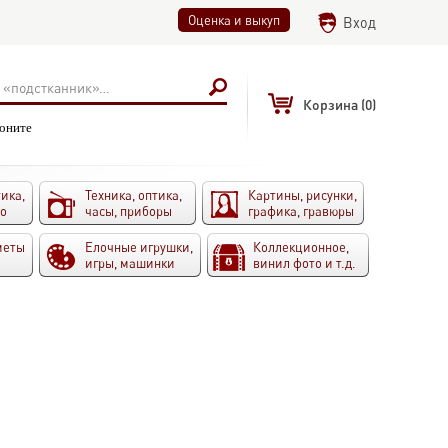
Оценка и выкуп
Вход
Корзина
(0)
воните
ика,
Техника, оптика,
Картины, рисунки,
то
часы, приборы
графика, гравюры
меты
Елочные игрушки,
Коллекционное,
игры, машинки
винил фото и т.д.