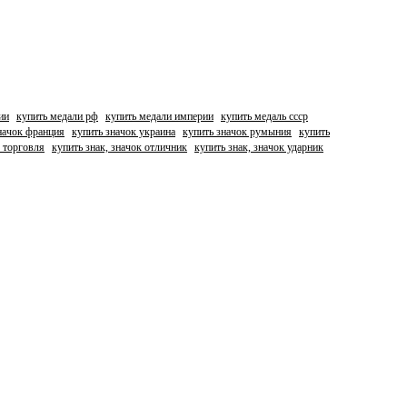
ии
купить медали рф
купить медали империи
купить медаль ссср
начок франция
купить значок украина
купить значок румыния
купить
е торговля
купить знак, значок отличник
купить знак, значок ударник