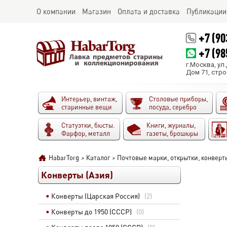
О компании
Магазин
Оплата и доставка
Публикации
+7 (90
+7 (98
г.Москва, ул
Дом 71, стро
Интерьер, винтаж,
Столовые приборы,
старинные вещи
посуда, серебро
Статуэтки, бюсты.
Книги, журналы,
Фарфор, металл
газеты, брошюры
HabarTorg
>
Каталог
>
Почтовые марки, открытки, конверт
Конверты (Азия)
Конверты (Царская Россия)
(2)
Конверты до 1950 (СССР)
(0)