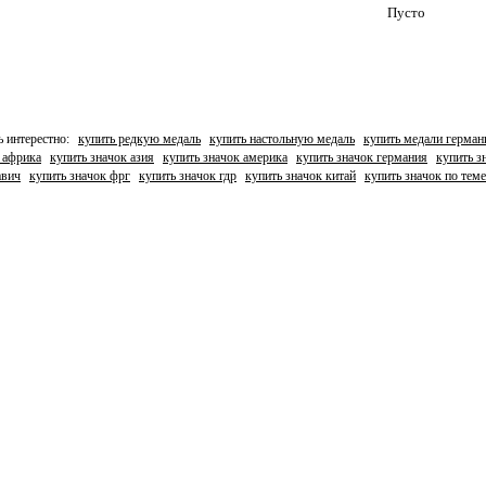
Пусто
ь интерестно:
купить редкую медаль
купить настольную медаль
купить медали герман
 африка
купить значок азия
купить значок америка
купить значок германия
купить з
авич
купить значок фрг
купить значок гдр
купить значок китай
купить значок по тем