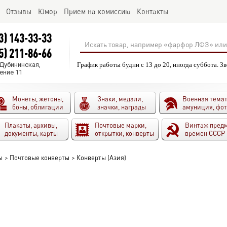
Отзывы
Юмор
Прием на комиссию
Контакты
3) 143-33-33
5) 211-86-66
.Дубининская,
График работы будни с 13 до 20, иногда суббота. З
ение 11
Монеты, жетоны,
Знаки, медали,
Военная темат
боны, облигации
значки, награды
амуниция, фо
Плакаты, архивы,
Почтовые марки,
Винтаж пред
документы, карты
открытки, конверты
времен СССР
ы
>
Почтовые конверты
>
Конверты (Азия)