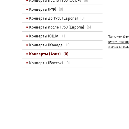
Конверты после 1950 (СССР)
(8)
Конверты (РФ)
(0)
Конверты до 1950 (Европа)
(0)
Конверты после 1950 (Европа)
(6)
Конверты (США)
(1)
Так може быт
купить значок
Конверты (Канада)
(0)
значок югосл
Конверты (Азия)
(0)
Конверты (Восток)
(0)