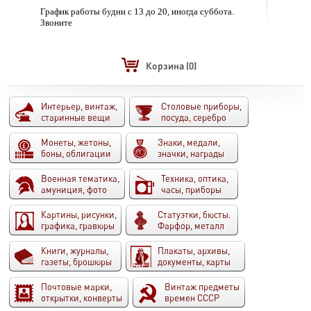
График работы будни с 13 до 20, иногда суббота.
Звоните
Корзина
(0)
Интерьер, винтаж,
Столовые приборы,
старинные вещи
посуда, серебро
Монеты, жетоны,
Знаки, медали,
боны, облигации
значки, награды
Военная тематика,
Техника, оптика,
амуниция, фото
часы, приборы
Картины, рисунки,
Статуэтки, бюсты.
графика, гравюры
Фарфор, металл
Книги, журналы,
Плакаты, архивы,
газеты, брошюры
документы, карты
Почтовые марки,
Винтаж предметы
открытки, конверты
времен СССР