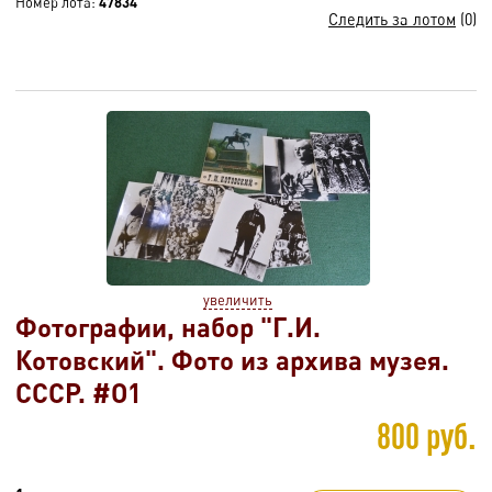
Номер лота:
47834
Следить за лотом
(0)
увеличить
Фотографии, набор "Г.И.
Котовский". Фото из архива музея.
СССР. #O1
800 руб.