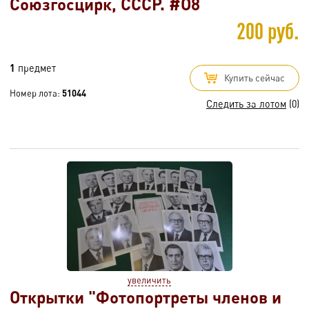
Союзгосцирк, СССР. #O8
200 руб.
1
предмет
Купить сейчас
Номер лота:
51044
Следить за лотом
(0)
увеличить
Открытки "Фотопортреты членов и