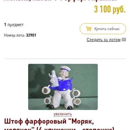
3 100 руб.
1
предмет
Купить сейчас
Номер лота:
32901
Следить за лотом
(0)
увеличить
Штоф фарфоровый "Моряк,
морячок" (4 кружечки - стопочки).