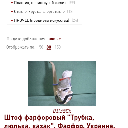
Пластик, полистоун, бакелит
(99)
Стекло, хрусталь, оргстекло
(12)
ПРОЧЕЕ (предметы искусства)
(24)
новые
По дате добавления:
80
Отображать по:
50
150
увеличить
Штоф фарфоровый "Трубка,
люлька, казак". Фарфор. Украина.