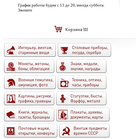
График работы будни с 13 до 20, иногда суббота.
Звоните
Корзина
(0)
Интерьер, винтаж,
Столовые приборы,
старинные вещи
посуда, серебро
Монеты, жетоны,
Знаки, медали,
боны, облигации
значки, награды
Военная тематика,
Техника, оптика,
амуниция, фото
часы, приборы
Картины, рисунки,
Статуэтки, бюсты.
графика, гравюры
Фарфор, металл
Книги, журналы,
Плакаты, архивы,
газеты, брошюры
документы, карты
Почтовые марки,
Винтаж предметы
открытки, конверты
времен СССР