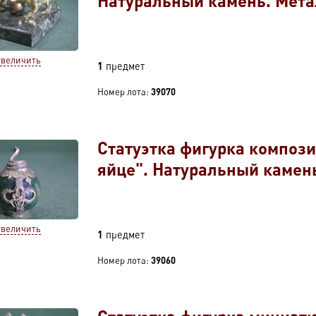
Натуральный камень. Мета
увеличить
1
предмет
Номер лота:
39070
Статуэтка фигурка композ
яйце". Натуральный камень
увеличить
1
предмет
Номер лота:
39060