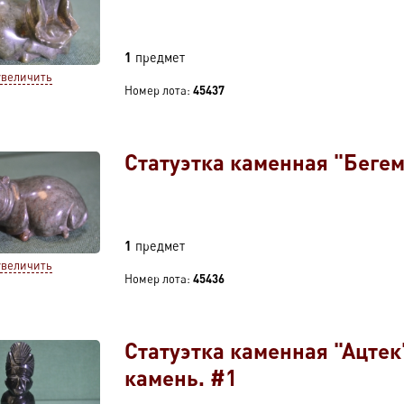
1
предмет
увеличить
Номер лота:
45437
Статуэтка каменная "Бегем
1
предмет
увеличить
Номер лота:
45436
Статуэтка каменная "Ацте
камень. #1