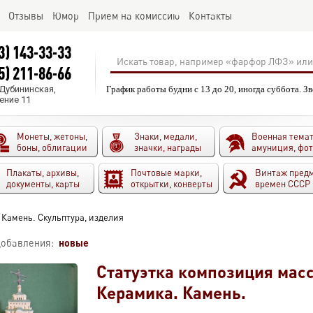
Отзывы
Юмор
Прием на комиссию
Контакты
3) 143-33-33
5) 211-86-66
.Дубининская,
График работы будни с 13 до 20, иногда суббота. З
ение 11
Монеты, жетоны,
Знаки, медали,
Военная темат
боны, облигации
значки, награды
амуниция, фо
Плакаты, архивы,
Почтовые марки,
Винтаж пред
документы, карты
открытки, конверты
времен СССР
Камень. Скульптура, изделия
новые
добавления:
Статуэтка композиция масс
Керамика. Камень.