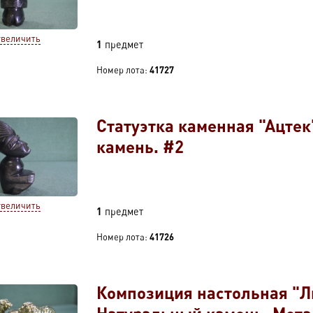
увеличить
1
предмет
Номер лота:
41727
Статуэтка каменная "Ацте
камень. #2
увеличить
1
предмет
Номер лота:
41726
Композиция настольная "Л