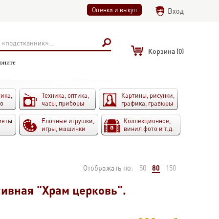
Оценка и выкуп
Вход
Корзина
(0)
воните
ика,
Техника, оптика,
Картины, рисунки,
то
часы, приборы
графика, гравюры
меты
Елочные игрушки,
Коллекционное,
игры, машинки
винил фото и т.д.
80
Отображать по:
50
150
ивная "Храм церковь".