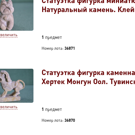
Статуэтка фигурка миниат
Натуральный камень. Клейм
увеличить
1
предмет
Номер лота:
36871
Статуэтка фигурка каменна
Хертек Монгун Оол. Тувинск
увеличить
1
предмет
Номер лота:
36870