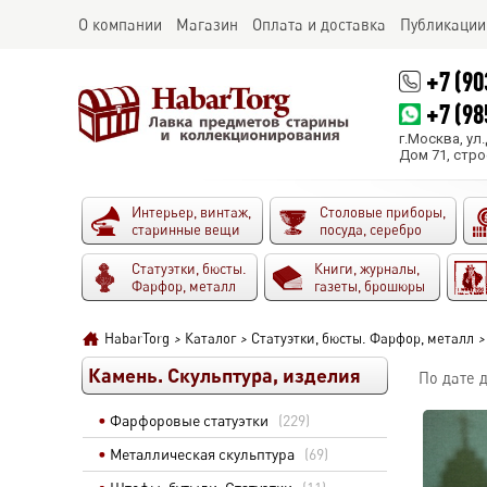
О компании
Магазин
Оплата и доставка
Публикации
+7 (90
+7 (98
г.Москва, ул
Дом 71, стро
Интерьер, винтаж,
Столовые приборы,
старинные вещи
посуда, серебро
Статуэтки, бюсты.
Книги, журналы,
Фарфор, металл
газеты, брошюры
HabarTorg
>
Каталог
>
Статуэтки, бюсты. Фарфор, металл
>
Камень. Скульптура, изделия
По дате 
Фарфоровые статуэтки
(229)
Металлическая скульптура
(69)