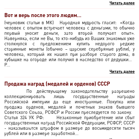
Читать далее
Вот и верь после этого людям…
(черновик статьи в МК) Народная мудрость гласит: «Когда
человек с опытом встречает человека с деньгами, то обычно
первый уносит деньги, зато второй получает опыт».
Наверняка, если не Вы, то кто-нибудь из Ваших знакомых уже
столкнулся с предложением купить недорого редкие
старинные монеты (обычно – царские серебряные рубли), у
человека, который их нашел при разборе старого дома, в
кубышке на огороде или получил в наследство от дедушки…
Р...
Читать далее
Продажа наград (медалей и орденов) СССР
По действующему законодательству разрешено
коллекционировать лишь государственные награды
Российской империи да еще иностранные. Покупка или
продажа орденов, медалей и почетных знаков бывшего
Советского Союза, РСФСР и России преследуется по закону.
Статья 324 УК РФ: Незаконные приобретение или сбыт
государственных наград Российской Федерации, РСФСР, СССР
- наказываются штрафом в размере до восьмидесяти тысяч
рублей или в размере заработной...