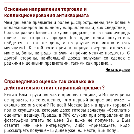
Основные направления торговли и
коллекционирования антиквариата
Чем дешевле предметы и более распространены, тем больше
коллекционеров по данному направлению и, как следствие, –
больше развит бизнес по купле-продаже, что в свою очередь
влияет на скорость продаж (на одни вещи покупатель
найдется в этот же день, а на другие его можно искать
месяцами). К этой категории в первую очередь относятся
монеты, боны, награды, значки и прочие мелкие предметы. С
другой стороны, наибольший доход получают со сделок с
редкими и ценными предметами, такими как предме...
Читать далее
Справедливая оценка: так сколько же
действительно стоит старинный предмет?
Если к Вам в руки попала старинная вещица, и Вы намерены
ее продать, то естественно, что первый вопрос возникает –
сколько же она стоит? По всей Москве (да и в других городах)
полно скупщиков, которые даже готовы зачастую «бесплатно
оценить» вещицу. Правда, в 90% случаях при отправлении им
фотографии ответа по цене Вы даже не получите, а Вам
ответят или «не интересует», либо «приезжайте, надо
рассмотреть получше» (а далее уже, на месте, Вам попу...