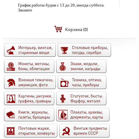
График работы будни с 13 до 20, иногда суббота.
Звоните
Корзина
(0)
Интерьер, винтаж,
Столовые приборы,
старинные вещи
посуда, серебро
Монеты, жетоны,
Знаки, медали,
боны, облигации
значки, награды
Военная тематика,
Техника, оптика,
амуниция, фото
часы, приборы
Картины, рисунки,
Статуэтки, бюсты.
графика, гравюры
Фарфор, металл
Книги, журналы,
Плакаты, архивы,
газеты, брошюры
документы, карты
Почтовые марки,
Винтаж предметы
открытки, конверты
времен СССР