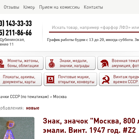
Отзывы
Юмор
Прием на комиссию
Контакты
3) 143-33-33
5) 211-86-66
.Дубининская,
График работы будни с 13 до 20, иногда суббота. З
ение 11
Монеты, жетоны,
Знаки, медали,
Военная темат
боны, облигации
значки, награды
амуниция, фо
Плакаты, архивы,
Почтовые марки,
Винтаж пред
документы, карты
открытки, конверты
времен СССР
ачки СССР (по тематикам)
>
Москва
новые
добавления:
Знак, значок "Москва, 800 
эмали. Винт. 1947 год. #Z2