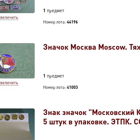
1
предмет
увеличить
Номер лота:
44196
Значок Москва Moscow. Тяж
1
предмет
увеличить
Номер лота:
41003
Знак значок "Московский 
5 штук в упаковке. ЭТПК. С