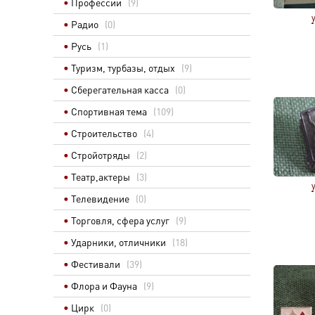
Профессии
(9)
Радио
(0)
Русь
(1)
Туризм, турбазы, отдых
(9)
Сберегательная касса
(0)
Спортивная тема
(109)
Строительство
(4)
Стройотряды
(2)
Театр,актеры
(3)
Телевидение
(0)
Торговля, сфера услуг
(9)
Ударники, отличники
(18)
Фестивали
(39)
Флора и Фауна
(9)
Цирк
(0)