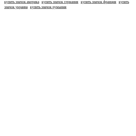
купить значок америка
купить значок германия
купить значок франция
купить
значок украина
купить значок румыния