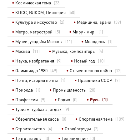
Космическая тема
(23)
КПСС, ВЛКСМ, Пионерия
(50)
Культура и искусство
(2)
Медицина, врачи
(39)
Метро, метрострой
(5)
Миру - мир!
(1)
Музеи, усадьбы Москвы
(11)
Молодежь
(1)
Москва
(11)
Музыка, композиторы
(4)
Наука, изобретения
(9)
Новый год
(10)
Олимпиада 1980
(49)
Отечественная война
(12)
Почта, история почты
(1)
Праздники СССР
(7)
Природа
(1)
Промышленость
(20)
Профессии
(9)
Радио
(0)
Русь
(1)
Туризм, турбазы, отдых
(9)
Сберегательная касса
(0)
Спортивная тема
(109)
Строительство
(4)
Стройотряды
(2)
Театр,актеры
(3)
Телевидение
(0)