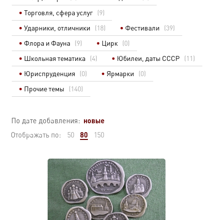
Торговля, сфера услуг
(9)
Ударники, отличники
(18)
Фестивали
(39)
Флора и Фауна
(9)
Цирк
(0)
Школьная тематика
(4)
Юбилеи, даты СССР
(11)
Юриспруденция
(0)
Ярмарки
(0)
Прочие темы
(140)
новые
По дате добавления:
80
Отображать по:
50
150