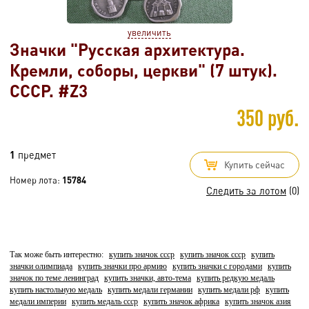
увеличить
Значки "Русская архитектура.
Кремли, соборы, церкви" (7 штук).
СССР. #Z3
350 руб.
1
предмет
Купить сейчас
Номер лота:
15784
Следить за лотом
(0)
Так може быть интерестно:
купить значок ссср
купить значок ссср
купить
значки олимпиада
купить значки про армию
купить значки с городами
купить
значок по теме ленинград
купить значки, авто-тема
купить редкую медаль
купить настольную медаль
купить медали германии
купить медали рф
купить
медали империи
купить медаль ссср
купить значок африка
купить значок азия