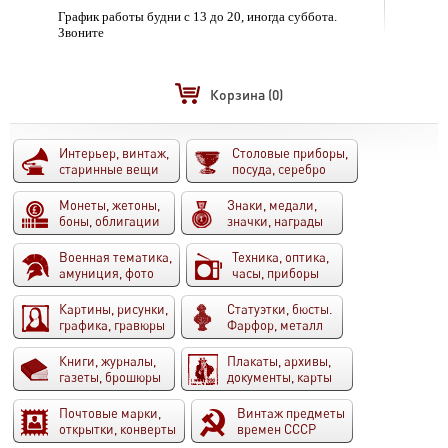
График работы будни с 13 до 20, иногда суббота.
Звоните
Корзина
(0)
Интерьер, винтаж,
Столовые приборы,
старинные вещи
посуда, серебро
Монеты, жетоны,
Знаки, медали,
боны, облигации
значки, награды
Военная тематика,
Техника, оптика,
амуниция, фото
часы, приборы
Картины, рисунки,
Статуэтки, бюсты.
графика, гравюры
Фарфор, металл
Книги, журналы,
Плакаты, архивы,
газеты, брошюры
документы, карты
Почтовые марки,
Винтаж предметы
открытки, конверты
времен СССР