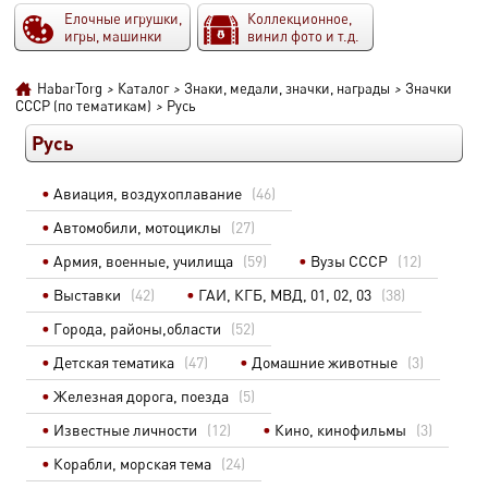
Елочные игрушки,
Коллекционное,
игры, машинки
винил фото и т.д.
HabarTorg
>
Каталог
>
Знаки, медали, значки, награды
>
Значки
СССР (по тематикам)
>
Русь
Русь
Авиация, воздухоплавание
(46)
Автомобили, мотоциклы
(27)
Армия, военные, училища
(59)
Вузы СССР
(12)
Выставки
(42)
ГАИ, КГБ, МВД, 01, 02, 03
(38)
Города, районы,области
(52)
Детская тематика
(47)
Домашние животные
(3)
Железная дорога, поезда
(5)
Известные личности
(12)
Кино, кинофильмы
(3)
Корабли, морская тема
(24)