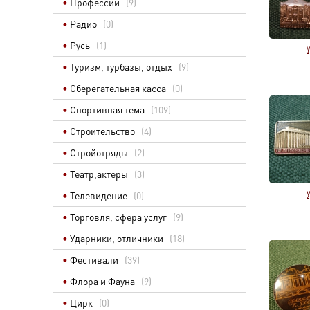
Профессии
(9)
Радио
(0)
Русь
(1)
Туризм, турбазы, отдых
(9)
Сберегательная касса
(0)
Спортивная тема
(109)
Строительство
(4)
Стройотряды
(2)
Театр,актеры
(3)
Телевидение
(0)
Торговля, сфера услуг
(9)
Ударники, отличники
(18)
Фестивали
(39)
Флора и Фауна
(9)
Цирк
(0)