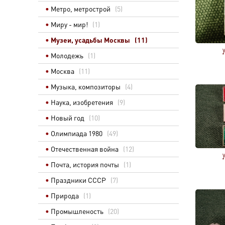
Метро, метрострой
(5)
Миру - мир!
(1)
Музеи, усадьбы Москвы
(11)
Молодежь
(1)
Москва
(11)
Музыка, композиторы
(4)
Наука, изобретения
(9)
Новый год
(10)
Олимпиада 1980
(49)
Отечественная война
(12)
Почта, история почты
(1)
Праздники СССР
(7)
Природа
(1)
Промышленость
(20)