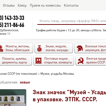
Отзывы
Юмор
Прием на комиссию
Контакты
3) 143-33-33
5) 211-86-66
.Дубининская,
График работы будни с 13 до 20, иногда суббота. З
ение 11
Монеты, жетоны,
Знаки, медали,
Военная темат
боны, облигации
значки, награды
амуниция, фо
Плакаты, архивы,
Почтовые марки,
Винтаж пред
документы, карты
открытки, конверты
времен СССР
ачки СССР (по тематикам)
>
Музеи, усадьбы Москвы
новые
добавления:
Знак значок "Музей - Усад
в упаковке. ЭТПК. СССР.