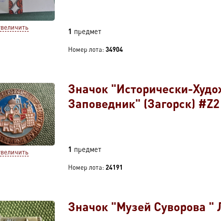
увеличить
1
предмет
Номер лота:
34904
Значок "Исторически-Худ
Заповедник" (Загорск) #Z2
1
предмет
увеличить
Номер лота:
24191
Значок "Музей Суворова "