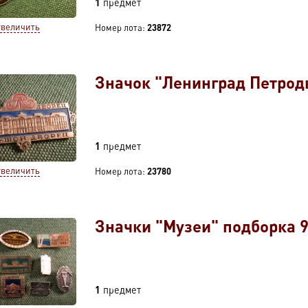
1
предмет
увеличить
Номер лота:
23872
Значок "Ленинград Петрод
1
предмет
увеличить
Номер лота:
23780
Значки "Музеи" подборка 9
1
предмет