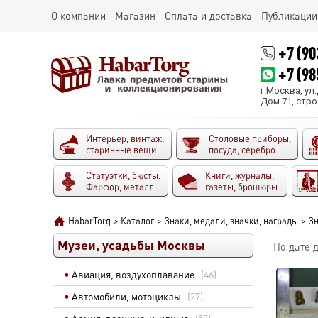
О компании
Магазин
Оплата и доставка
Публикации
+7 (90
+7 (98
г.Москва, ул
Дом 71, стро
Интерьер, винтаж,
Столовые приборы,
старинные вещи
посуда, серебро
Статуэтки, бюсты.
Книги, журналы,
Фарфор, металл
газеты, брошюры
HabarTorg
>
Каталог
>
Знаки, медали, значки, награды
>
Зн
Музеи, усадьбы Москвы
По дате 
Авиация, воздухоплавание
(46)
Автомобили, мотоциклы
(27)