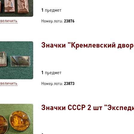
1
предмет
увеличить
Номер лота:
23876
Значки "Кремлевский двор
1
предмет
увеличить
Номер лота:
23873
Значки СССР 2 шт "Экспед