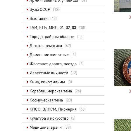
Армия, военные, училища
(59)
Вузы СССР
(12)
Выставки
(42)
ГАИ, КГБ, МВД, 01, 02, 03
(38)
Города, районы,области
(52)
Детская тематика
(47)
Домашние животные
(3)
Железная дорога, поезда
(5)
Известные личности
(12)
Кино, кинофильмы
(3)
Корабли, морская тема
(24)
Космическая тема
(23)
КПСС, ВЛКСМ, Пионерия
(50)
Культура и искусство
(2)
Медицина, врачи
(39)