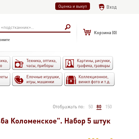
Оценка и выкуп
Вход
Корзина
(0)
воните
ика,
Техника, оптика,
Картины, рисунки,
то
часы, приборы
графика, гравюры
меты
Елочные игрушки,
Коллекционное,
игры, машинки
винил фото и т.д.
80
Отображать по:
50
150
ьба Коломенское". Набор 5 штук